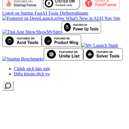
Listed on Startup Fast
AI Toolz Dir
fireredimage
See What's New in AI
AI Nav Site
ShowMySites
Chính sách bảo mật
Điều khoản dịch vụ