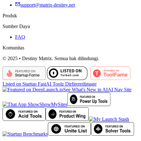
support@matrix-destiny.net
Produk
Sumber Daya
FAQ
Komunitas
© 2025 • Destiny Matrix. Semua hak dilindungi.
Listed on Startup Fast
AI Toolz Dir
fireredimage
See What's New in AI
AI Nav Site
ShowMySites