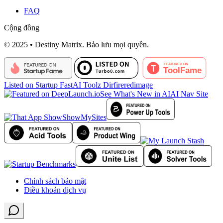
FAQ
Cộng đồng
© 2025 • Destiny Matrix. Bảo lưu mọi quyền.
Listed on Startup Fast
AI Toolz Dir
fireredimage
See What's New in AI
AI Nav Site
ShowMySites
Chính sách bảo mật
Điều khoản dịch vụ