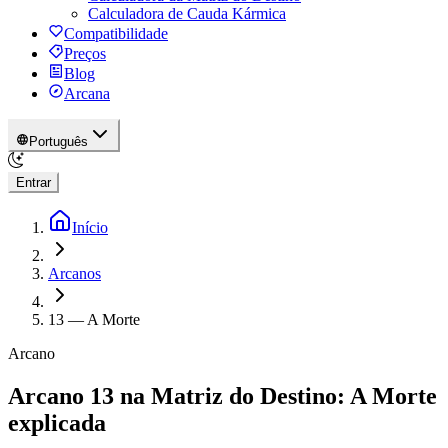
Calculadora de Cauda Kármica
Compatibilidade
Preços
Blog
Arcana
Português
Entrar
Início
Arcanos
13
—
A Morte
Arcano
Arcano 13 na Matriz do Destino: A Morte
explicada